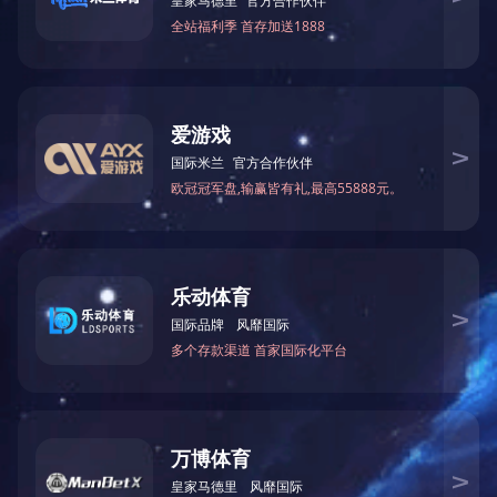
星空app登录入口-星空（中国）
/
联系方式
联系方式
分类：
溧阳公司
发布时间：
2018-01-30 00:00:00
访问量：
0
概要:
概要:
详情
资料正在整理中……
Copyright
星空app登录入口-星空（中国） INC. All Rghts Reserved.