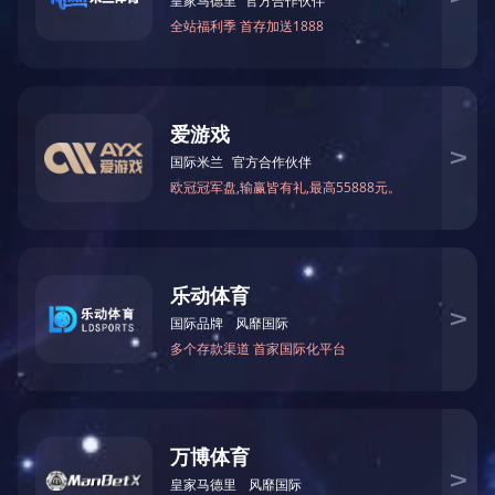
星空app登录入口-星空（中国）
/
新闻中心
/
企业新闻
企业新闻
工会送清凉 防暑保安康 星空app登录入口-星空（中国） 开展
送清凉活动
[ 2025-09-30 ]
喜报！集团工会荣获省部属企业“最美职工之家”称号
[ 2024-
03-28 ]
近日，江苏省省部属企事业工会发布《关于2023年度江苏省
省部属企业“最美职工之家、最美职工小家、最亲娘家人”评选
情况的通报》。 星空app登录入口-星空（中国） 有限公司工
会等10家单位获评2023年度江苏省省部属企业“最美职工之
家”称号。 3月22日，江苏省省部属企事业工会工作会议在盐
城召开，会议通报了省部属企业“最美职工之家”评选情况，并
对荣获“最美职工之家”的集体进行表彰。 集团公司纪委书