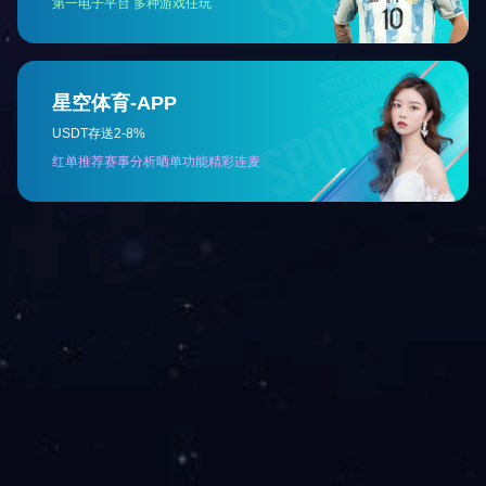
日，公司举办了“第五届工程设计技能竞赛暨首届工程技术人
员设计能力测试”，来自集团公司各部门近80名工程技术人员
参加了此次比赛。
《江苏工人报》头版刊登星空app登录入口-星空（中国） “集
体婚礼暖心田”一文
[ 2023-11-14 ]
“欢声笑语 热火朝天 团结凝聚 奋勇拼搏”——星空app登录入
口-星空（中国） 第十九届集体婚礼拓展活动
[ 2023-11-14 ]
星空app登录入口-星空（中国） 第十九届集体婚礼圆满礼成，
而本次婚礼的拓展活动也同样别开生面，这不仅使平时忙碌的
员工们身心得到了放松，更增强了员工凝聚力、向心力，展现
了大峘人健康、积极、拼搏的精神面貌。
上一页
1
2
...
67
下一页
Copyright
星空app登录入口-星空（中国） INC. All Rghts Reserved.
电话：
025-51198888
传真：025-51198616 公司邮箱:
mtp@ergungoknel.com