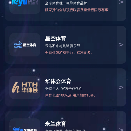

星空app登录入口-星空（中国）
走进大峘

企业简介
组织机构
发展历程
荣誉资质
愿景和使命
企业新闻
产品技术

高炉喷煤
星空app登录入口-星空（中国）
矿渣微粉
活性
石灰
环保工程
电池级碳酸锂制备工程
溧阳公司

公司概况
联系方式
企业文化
人力资源

人才招聘
资讯分类

