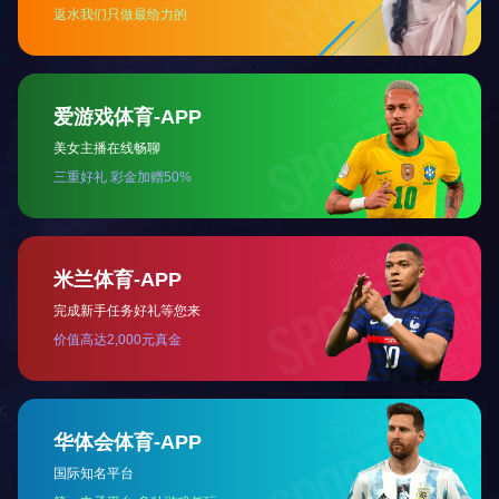
约仪式在星空app登录入口-星空（中国） 举行。星空app登录
入口-星空（中国） 名誉董事长卢显忠，党委书记朱炳安，纪
委书记、工会主席曾巍;中国能建江苏省电力设计院总经理、
党委副书记李刚，纪委书记冯伟等领导参加活动。
公司领导应邀参加兴澄特钢合资成立三十周年 暨战略合作伙
伴洽谈会
[ 2023-12-21 ]
2023年12月18日，公司董事长、总经理杜刚，党委书记、副总
经理朱炳安应邀参加兴澄特钢于江阴大剧院举办的“千锤百炼
铸钢魂，踔厉奋发向未来”——兴澄特钢合资成立三十周年暨
战略合作伙伴洽谈会。
喜报！集团公司荣获多项省部属工会表彰
[ 2023-12-18 ]
勿忘国耻 珍惜和平
[ 2023-12-13 ]
2023年12月13日,是我国第10个南京大屠杀死难者国家公祭
日。86年前的今天,侵华日军野蛮侵入南京,制造了惨绝人寰的
南京大屠杀,30万同胞惨遭杀戮,无数妇女被蹂躏残害,无数儿童
死于非命,三分之一建筑被毁,大量财物遭到掠夺。今天我们以
国之名，追忆逝者，缅怀英灵。
星空app登录入口-星空（中国） 举办第五届工程设计技能竞赛
暨首届工程技术人员设计能力测试
[ 2023-11-20 ]
为了进一步加强企业人才队伍建设，不断提高工程技术人员的
设计能力，打造一支知识型、技能型、创新型的职工队伍，近